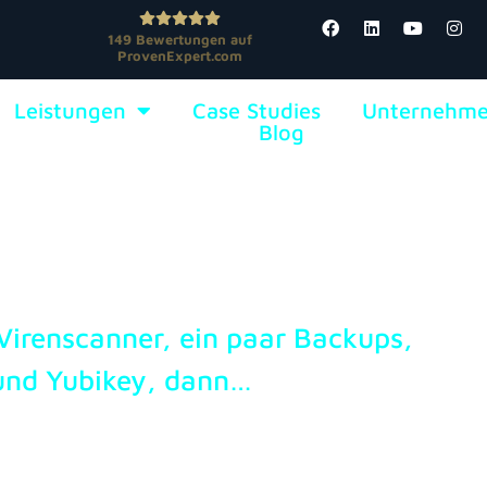
149
Bewertungen auf
ProvenExpert.com
SJT SOLUTIONS
Leistungen
Case Studies
Unternehm
Blog
GmbH
IT Flatrate
 Virenscanner, ein paar Backups,
und Yubikey, dann…