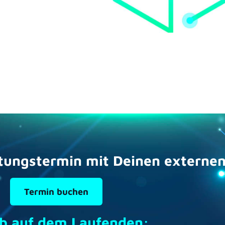
tungstermin mit Deinen externen 
Termin buchen
ib auf dem Laufenden: