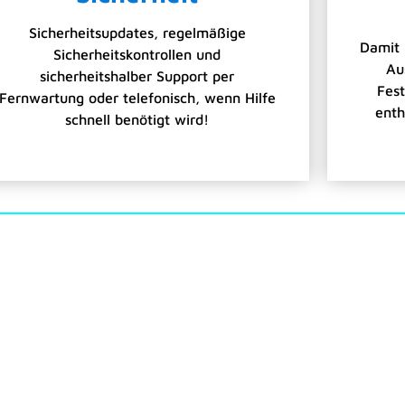
Sicherheitsupdates, regelmäßige
Damit 
Sicherheitskontrollen und
Au
sicherheitshalber Support per
Fes
Fernwartung oder telefonisch, wenn Hilfe
enth
schnell benötigt wird!
nd Was Kostet Das Jetzt?
chwatzen, also schauen wir uns zuerst an: Was für Geräte ha
Software profitiert Dein Betrieb?
o entscheiden wir Preise individuell.